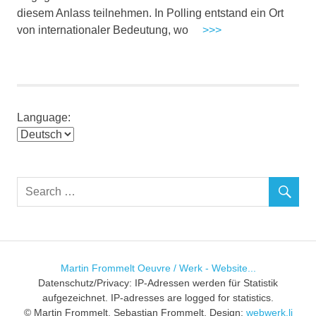
diesem Anlass teilnehmen. In Polling entstand ein Ort
von internationaler Bedeutung, wo
>>>
Language:
Choose
a
language
Martin Frommelt Oeuvre / Werk - Website...
Datenschutz/Privacy: IP-Adressen werden für Statistik
aufgezeichnet. IP-adresses are logged for statistics.
© Martin Frommelt, Sebastian Frommelt. Design:
webwerk.li